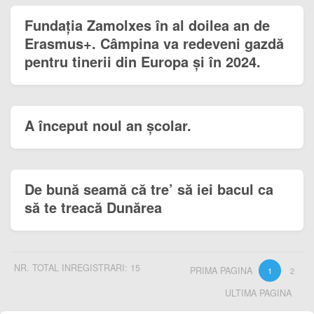
Fundația Zamolxes în al doilea an de
Erasmus+. Câmpina va redeveni gazdă
pentru tinerii din Europa și în 2024.
A început noul an școlar.
De bună seamă că tre’ să iei bacul ca
să te treacă Dunărea
NR. TOTAL INREGISTRARI: 15
PRIMA PAGINA
1
2
ULTIMA PAGINA