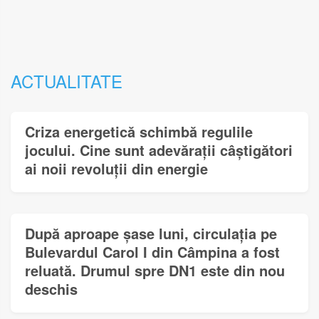
ACTUALITATE
Criza energetică schimbă regulile
jocului. Cine sunt adevărații câștigători
ai noii revoluții din energie
După aproape șase luni, circulația pe
Bulevardul Carol I din Câmpina a fost
reluată. Drumul spre DN1 este din nou
deschis