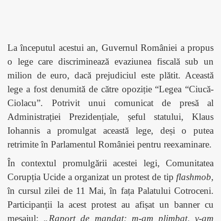
La începutul acestui an, Guvernul României a propus
o lege care discriminează evaziunea fiscală sub un
milion de euro, dacă prejudiciul este plătit. Această
lege a fost denumită de către opoziție “Legea “Ciucă-
Ciolacu”. Potrivit unui comunicat de presă al
Administrației Prezidențiale, șeful statului, Klaus
Iohannis a promulgat această lege, deși o putea
retrimite în Parlamentul României pentru reexaminare.
În contextul promulgării acestei legi, Comunitatea
Corupția Ucide a organizat un protest de tip
flashmob,
în cursul zilei de 11 Mai, în fața Palatului Cotroceni.
Participanții la acest protest au afișat un banner cu
mesajul:
„Raport de mandat: m-am plimbat, v-am