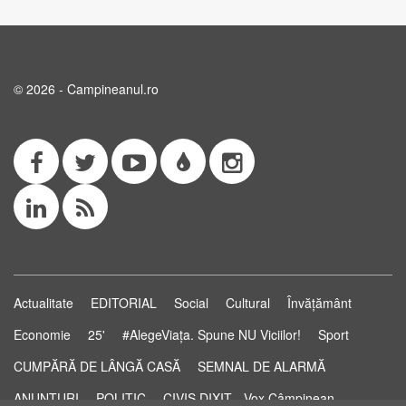
© 2026 - Campineanul.ro
Actualitate
EDITORIAL
Social
Cultural
Învățământ
Economie
25'
#AlegeViața. Spune NU Viciilor!
Sport
CUMPĂRĂ DE LÂNGĂ CASĂ
SEMNAL DE ALARMĂ
ANUNȚURI
POLITIC
CIVIS DIXIT - Vox Câmpinean