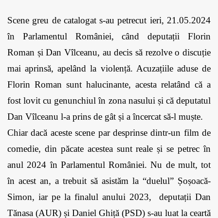
Scene greu de catalogat s-au petrecut ieri, 21.05.2024 
în Parlamentul României, când deputații Florin 
Roman și Dan Vîlceanu, au decis să rezolve o discuție 
mai aprinsă, apelând la violență. Acuzațiile aduse de 
Florin Roman sunt halucinante, acesta relatând că a 
fost lovit cu genunchiul în zona nasului și că deputatul 
Dan Vîlceanu l-a prins de gât și a încercat să-l muște. 
Chiar dacă aceste scene par desprinse dintr-un film de 
comedie, din păcate acestea sunt reale și se petrec în 
anul 2024 în Parlamentul României. Nu de mult, tot 
în acest an, a trebuit să asistăm la “duelul” Șoșoacă-
Simon, iar pe la finalul anului 2023,  deputații Dan 
Tănasa (AUR) și Daniel Ghiță (PSD) s-au luat la ceartă 