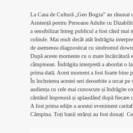
La Casa de Cultură „Geo Bogza” au răsunat coli
Asistență pentru Persoane Adulte cu Dizabilit
a sensibilizat întreg publicul a fost când mai
colinde. Mai mult decât atât îndrăgita interpr
de asemenea diagnositcat cu sindromul down
După aceste momente cu o mare încărcătură em
câmpinean. Îndrăgita interpretă a abordat o la
prima dată. Acest moment a fost foarte bine p
În încheierea acestei seri deosebite a urcat pe
audiența cu cele mai cunoscute și îndrăgite col
cântând împreună și aplaudând după fiecare c
A fost prima ediție a acestui eveniment carita
Câmpina. Toți banii strânși au fost donați Ce