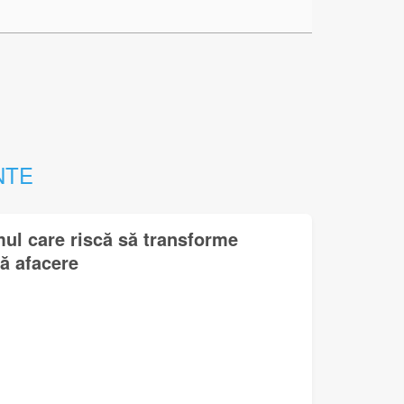
NTE
mul care riscă să transforme
lă afacere