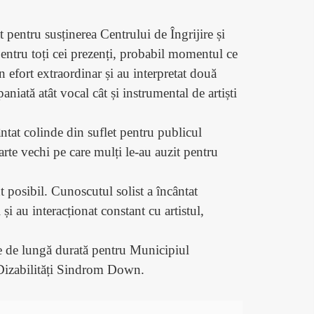
pentru susținerea Centrului de Îngrijire și
entru toți cei prezenți, probabil momentul ce
 efort extraordinar și au interpretat două
iată atât vocal cât și instrumental de artiști
tat colinde din suflet pentru publicul
rte vechi pe care mulți le-au auzit pentru
t posibil. Cunoscutul solist a încântat
i au interacționat constant cu artistul,
ție de lungă durată pentru Municipiul
 Dizabilități Sindrom Down.