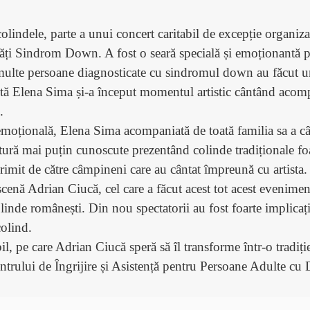
ndele, parte a unui concert caritabil de excepție organizat 
ăți Sindrom Down. A fost o seară specială și emoționantă p
 multe persoane diagnosticate cu sindromul down au făcut un
etă Elena Sima și-a început momentul artistic cântând acompan
.
oțională, Elena Sima acompaniată de toată familia sa a cân
tură mai puțin cunoscute prezentând colinde tradiționale foa
rimit de către câmpineni care au cântat împreună cu artista.
 scenă Adrian Ciucă, cel care a făcut acest tot acest evenimen
inde românești. Din nou spectatorii au fost foarte implicați ș
olind.
bil, pe care Adrian Ciucă speră să îl transforme într-o tradi
ntrului de Îngrijire și Asistență pentru Persoane Adulte cu