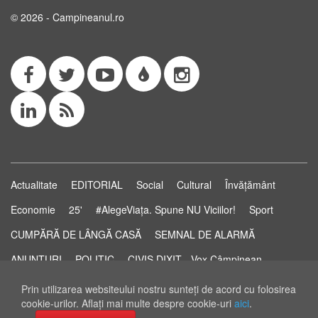
© 2026 - Campineanul.ro
Actualitate
EDITORIAL
Social
Cultural
Învățământ
Economie
25'
#AlegeViața. Spune NU Viciilor!
Sport
CUMPĂRĂ DE LÂNGĂ CASĂ
SEMNAL DE ALARMĂ
ANUNȚURI
POLITIC
CIVIS DIXIT - Vox Câmpinean
Știri...să știi!
Pastila de Sănătate
STUDIO ELECTORAL
Prin utilizarea websiteului nostru sunteţi de acord cu folosirea
cookie-urilor. Aflaţi mai multe despre cookie-uri
aici
.
RSS Feed