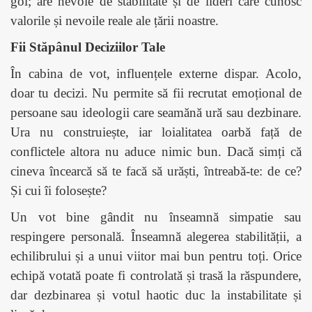
gol; are nevoie de stabilitate și de lideri care cunosc
valorile și nevoile reale ale țării noastre.
Fii Stăpânul Deciziilor Tale
În cabina de vot, influențele externe dispar. Acolo,
doar tu decizi. Nu permite să fii recrutat emoțional de
persoane sau ideologii care seamănă ură sau dezbinare.
Ura nu construiește, iar loialitatea oarbă față de
conflictele altora nu aduce nimic bun. Dacă simți că
cineva încearcă să te facă să urăști, întreabă-te: de ce?
Și cui îi folosește?
Un vot bine gândit nu înseamnă simpatie sau
respingere personală. Înseamnă alegerea stabilității, a
echilibrului și a unui viitor mai bun pentru toți. Orice
echipă votată poate fi controlată și trasă la răspundere,
dar dezbinarea și votul haotic duc la instabilitate și