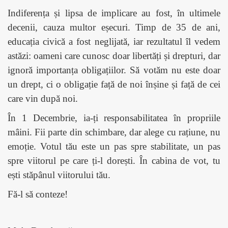
Indiferența și lipsa de implicare au fost, în ultimele
decenii, cauza multor eșecuri. Timp de 35 de ani,
educația civică a fost neglijată, iar rezultatul îl vedem
astăzi: oameni care cunosc doar libertăți și drepturi, dar
ignoră importanța obligațiilor. Să votăm nu este doar
un drept, ci o obligație față de noi înșine și față de cei
care vin după noi.
În 1 Decembrie, ia-ți responsabilitatea în propriile
mâini. Fii parte din schimbare, dar alege cu rațiune, nu
emoție. Votul tău este un pas spre stabilitate, un pas
spre viitorul pe care ți-l dorești. În cabina de vot, tu
ești stăpânul viitorului tău.
Fă-l să conteze!