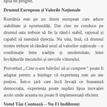
lipsă de progres.
Drumul European și Valorile Naționale
România este pe un drum european care aduce
stabilitate și oportunități. Dar cine ne conduce pe
drumul asta trebuie să fie la rând-i stabil, rațional și
capabil să mențină direcția. Nu uita, însă, că drumul
nostru trebuie să rămână unul al valorilor naționale – o
combinație între tradiție și modernitate, între
învățăturile trecutului și nevoile viitorului.
Proverbul
„Cine n-are bătrâni să-și cumpere”
poate fi
adaptat pentru a înțelege că experiența este un atu
prețios. Într-o țară care încă învață ce înseamnă
democrația, experiența poate suplini lipsa inovației
acolo unde aceasta nu poate fi implementată eficient.
Votul Tău Contează – Nu Fi Indiferent