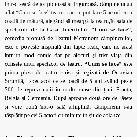
Într-o seară de joi ploioasă și friguroasă, câmpinenii
au
aflat “Cum se face” teatru, sau ce pot face 5 actori cu o
coadă de mătură,
alegând să meargă la teatru,în sala de
spectacole de la Casa Tineretului.
“Cum se face”
,
comedia propusă de Teatrul Metronom câmpinenilor,
este o poveste inspirată din fapte reale, care ne arată
într-un mod comic dar pe alocuri și trist viața din
culisele unui spectacol de teatru.
“Cum se face”
este
prima piesă de teatru scrisă și regizată de Octavian
Strunilă,
spectacol ce se joacă de 5 ani având peste
500 de reprezentații în multe orașe din țară, Franța,
Belgia și Germania. După aproape două ore de râsete
și voie bună într-o sală arhiplină, câmpinenii i-au
răsplătit pe cei 5 actori cu minute în șir de aplauze.