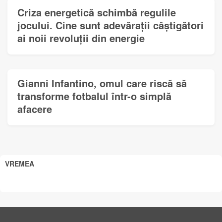
Criza energetică schimbă regulile
jocului. Cine sunt adevărații câștigători
ai noii revoluții din energie
Gianni Infantino, omul care riscă să
transforme fotbalul într-o simplă
afacere
VREMEA