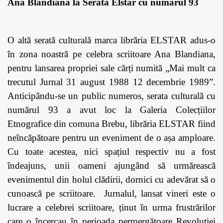
Ana Blandiana la Serata Elstar cu numărul 93
O altă serată culturală marca librăria ELSTAR adus-o
în zona noastră pe celebra scriitoare Ana Blandiana,
pentru lansarea propriei sale cărți numită „Mai mult ca
trecutul Jurnal 31 august 1988 12 decembrie 1989”.
Anticipându-se un public numeros, serata culturală cu
numărul 93 a avut loc la Galeria Colecțiilor
Etnografice din comuna Brebu, librăria ELSTAR fiind
neîncăpătoare pentru un eveniment de o așa amploare.
Cu toate acestea, nici spațiul respectiv nu a fost
îndeajuns, unii oameni ajungând să urmărească
evenimentul din holul clădirii, dornici cu adevărat să o
cunoască pe scriitoare. Jurnalul, lansat vineri este o
lucrare a celebrei scriitoare, ținut în urma frustrărilor
care o încercau în perioada permergătoare Revoluției