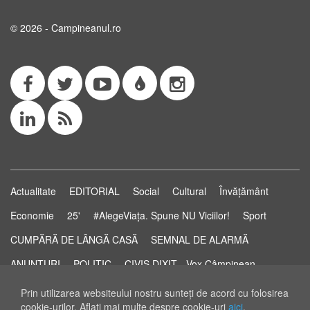
© 2026 - Campineanul.ro
Actualitate
EDITORIAL
Social
Cultural
Învățământ
Economie
25'
#AlegeViața. Spune NU Viciilor!
Sport
CUMPĂRĂ DE LÂNGĂ CASĂ
SEMNAL DE ALARMĂ
ANUNȚURI
POLITIC
CIVIS DIXIT - Vox Câmpinean
Știri...să știi!
Pastila de Sănătate
STUDIO ELECTORAL
Prin utilizarea websiteului nostru sunteţi de acord cu folosirea
cookie-urilor. Aflaţi mai multe despre cookie-uri
aici
.