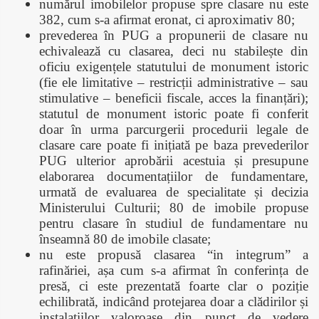
numărul imobilelor propuse spre clasare nu este
382, cum s-a afirmat eronat, ci aproximativ 80;
prevederea în PUG a propunerii de clasare nu
echivalează cu clasarea, deci nu stabilește din
oficiu exigențele statutului de monument istoric
(fie ele limitative – restricții administrative – sau
stimulative – beneficii fiscale, acces la finanțări);
statutul de monument istoric poate fi conferit
doar în urma parcurgerii procedurii legale de
clasare care poate fi inițiată pe baza prevederilor
PUG ulterior aprobării acestuia și presupune
elaborarea documentațiilor de fundamentare,
urmată de evaluarea de specialitate și decizia
Ministerului Culturii; 80 de imobile propuse
pentru clasare în studiul de fundamentare nu
înseamnă 80 de imobile clasate;
nu este propusă clasarea “in integrum” a
rafinăriei, așa cum s-a afirmat în conferința de
presă, ci este prezentată foarte clar o poziție
echilibrată, indicând protejarea doar a clădirilor și
instalațiilor valoroase din punct de vedere