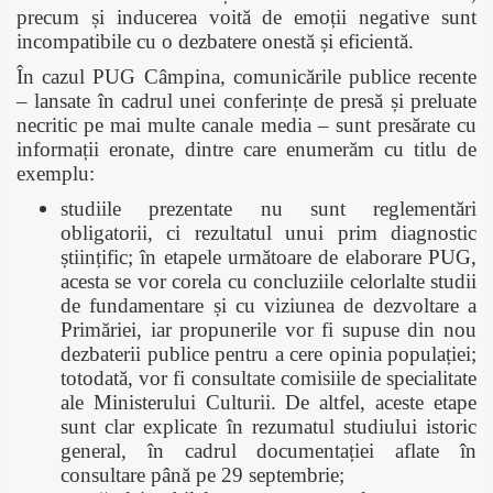
precum și inducerea voită de emoții negative sunt
incompatibile cu o dezbatere onestă și eficientă.
În cazul PUG Câmpina, comunicările publice recente
– lansate în cadrul unei conferințe de presă și preluate
necritic pe mai multe canale media – sunt presărate cu
informații eronate, dintre care enumerăm cu titlu de
exemplu:
studiile prezentate nu sunt reglementări
obligatorii, ci rezultatul unui prim diagnostic
științific; în etapele următoare de elaborare PUG,
acesta se vor corela cu concluziile celorlalte studii
de fundamentare și cu viziunea de dezvoltare a
Primăriei, iar propunerile vor fi supuse din nou
dezbaterii publice pentru a cere opinia populației;
totodată, vor fi consultate comisiile de specialitate
ale Ministerului Culturii. De altfel, aceste etape
sunt clar explicate în rezumatul studiului istoric
general, în cadrul documentației aflate în
consultare până pe 29 septembrie;