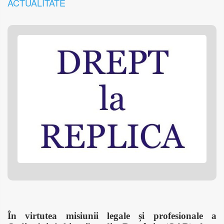
ACTUALITATE
În virtutea misiunii legale și profesionale a