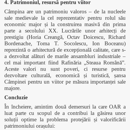
4. Patrimoniul, resursă pentru viitor
Câmpina are un patrimoniu valoros – de la nucleele
sale medievale la cel reprezentativ pentru rolul său
economic major și la construirea masivă din prima
parte a secolului XX. Lucrările unor arhitecți de
prestigiu (Horia Creangă, Octav Doicescu, Richard
Bordenache, Toma T. Socolescu, Ion Boceanu)
reprezintă o arhitectură de excepțională calitate, care s-
a dezvoltat alături de marile ansambluri industriale –
cel mai important fiind Rafinăria „Steaua Română”.
Aceste valori nu sunt poveri, ci resurse pentru
dezvoltare culturală, economică și turistică, șansa
Câmpinei pentru un viitor pe măsura importanței sale
majore.
Concluzie
În încheiere, amintim două demersuri la care OAR a
luat parte cu scopul de a contribui la găsirea unor
soluții optime la problema protejării și valorificării
patrimoniului orașului: