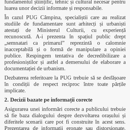
fundamentul științific, tehnic și cultural necesar pentru
luarea unor decizii informate și responsabile.
În cazul PUG Câmpina, specialiștii care au realizat
studiile de fundamentare sunt arhitecți și urbaniști
atestați de Ministerul Culturii, cu experiență
recunoscută. A-i prezenta în spațiul public drept
„semnatari ca primarul” reprezintă o calomnie
inacceptabilă și o formă de manipulare a opiniei
publice. Respingem tentativa de decredibilizare a
profesioniștilor și astfel a demersului de elaborare a
documentației de urbanism.
Dezbaterea referitoare la PUG trebuie să se desfășoare
în condiții de respect reciproc între toate părțile
implicate.
2. Decizii bazate pe informații corecte
Asigurarea unei informări corecte a publicului trebuie
să fie baza dialogului despre dezvoltarea orașului și
diferitele scenarii care pot fi construite în acest sens.
Prezentarea de informații eronate sau distorsionate,