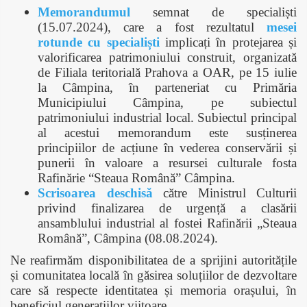
Memorandumul
semnat de specialiști
(15.07.2024), care a fost rezultatul
mesei
rotunde cu specialiști
implicați în protejarea și
valorificarea patrimoniului construit, organizată
de Filiala teritorială Prahova a OAR, pe 15 iulie
la Câmpina, în parteneriat cu Primăria
Municipiului Câmpina, pe subiectul
patrimoniului industrial local. Subiectul principal
al acestui memorandum este susținerea
principiilor de acțiune în vederea conservării și
punerii în valoare a resursei culturale fosta
Rafinărie “Steaua Română” Câmpina.
Scrisoarea deschisă
către Ministrul Culturii
privind finalizarea de urgență a clasării
ansamblului industrial al fostei Rafinării „Steaua
Română”, Câmpina (08.08.2024).
Ne reafirmăm disponibilitatea de a sprijini autoritățile
și comunitatea locală în găsirea soluțiilor de dezvoltare
care să respecte identitatea și memoria orașului, în
beneficiul generațiilor viitoare.