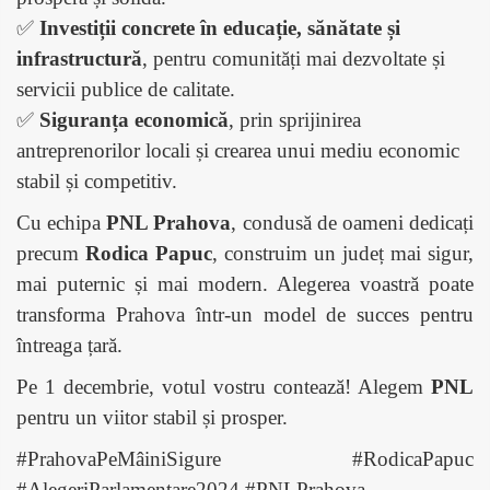
✅
Investiții concrete în educație, sănătate și
infrastructură
, pentru comunități mai dezvoltate și
servicii publice de calitate.
✅
Siguranța economică
, prin sprijinirea
antreprenorilor locali și crearea unui mediu economic
stabil și competitiv.
Cu echipa
PNL Prahova
, condusă de oameni dedicați
precum
Rodica Papuc
, construim un județ mai sigur,
mai puternic și mai modern. Alegerea voastră poate
transforma Prahova într-un model de succes pentru
întreaga țară.
Pe 1 decembrie, votul vostru contează! Alegem
PNL
pentru un viitor stabil și prosper.
#PrahovaPeMâiniSigure #RodicaPapuc
#AlegeriParlamentare2024 #PNLPrahova