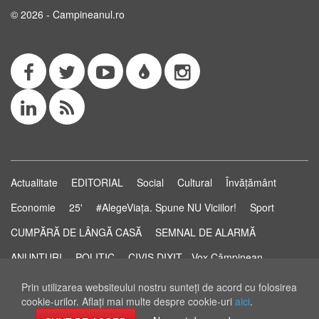
© 2026 - Campineanul.ro
Actualitate
EDITORIAL
Social
Cultural
Învățământ
Economie
25'
#AlegeViața. Spune NU Viciilor!
Sport
CUMPĂRĂ DE LÂNGĂ CASĂ
SEMNAL DE ALARMĂ
ANUNȚURI
POLITIC
CIVIS DIXIT - Vox Câmpinean
Știri...să știi!
Pastila de Sănătate
STUDIO ELECTORAL
Prin utilizarea websiteului nostru sunteţi de acord cu folosirea
cookie-urilor. Aflaţi mai multe despre cookie-uri
aici
.
RSS Feed