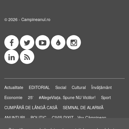
© 2026 - Campineanul.ro
Actualitate
EDITORIAL
Social
Cultural
Învățământ
Economie
25'
#AlegeViața. Spune NU Viciilor!
Sport
CUMPĂRĂ DE LÂNGĂ CASĂ
SEMNAL DE ALARMĂ
ANUNȚURI
POLITIC
CIVIS DIXIT - Vox Câmpinean
Știri...să știi!
Pastila de Sănătate
STUDIO ELECTORAL