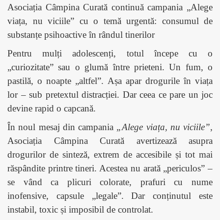
Asociația Câmpina Curată continuă campania „Alege
viața, nu viciile” cu o temă urgentă: consumul de
substanțe psihoactive în rândul tinerilor
Pentru mulți adolescenți, totul începe cu o
„curiozitate” sau o glumă între prieteni. Un fum, o
pastilă, o noapte „altfel”. Așa apar drogurile în viața
lor – sub pretextul distracției. Dar ceea ce pare un joc
devine rapid o capcană.
În noul mesaj din campania
„Alege viața, nu viciile”
,
Asociația Câmpina Curată avertizează asupra
drogurilor de sinteză, extrem de accesibile și tot mai
răspândite printre tineri. Acestea nu arată „periculos” –
se vând ca plicuri colorate, prafuri cu nume
inofensive, capsule „legale”. Dar conținutul este
instabil, toxic și imposibil de controlat.