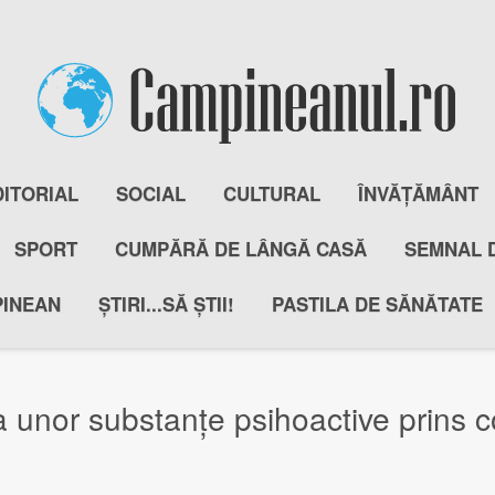
DITORIAL
SOCIAL
CULTURAL
ÎNVĂȚĂMÂNT
SPORT
CUMPĂRĂ DE LÂNGĂ CASĂ
SEMNAL 
PINEAN
ȘTIRI...SĂ ȘTII!
PASTILA DE SĂNĂTATE
ța unor substanțe psihoactive prins