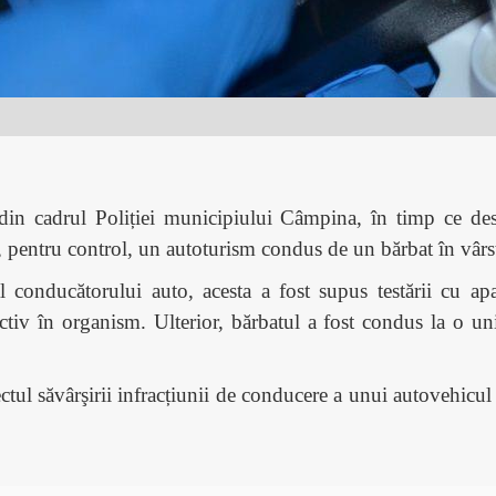
ii din cadrul Poliției municipiului Câmpina, în timp ce des
it, pentru control, un autoturism condus de un bărbat în vâr
conducătorului auto, acesta a fost supus testării cu apa
ctiv în organism. Ulterior, bărbatul a fost condus la o un
ctul săvârşirii infracțiunii de conducere a unui autovehicu