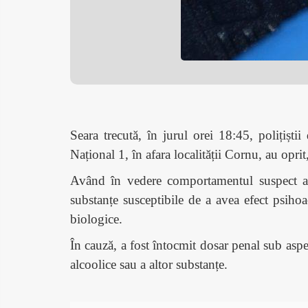
Seara trecută, în jurul orei 18:45, polițișt
Național 1, în afara localității Cornu, au opr
Având în vedere comportamentul suspect al 
substanțe susceptibile de a avea efect psihoa
biologice.
În cauză, a fost întocmit dosar penal sub aspe
alcoolice sau a altor substanțe.