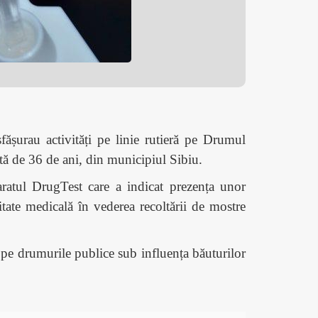
fășurau activități pe linie rutieră pe Drumul
stă de 36 de ani, din municipiul Sibiu.
ratul DrugTest care a indicat prezența unor
itate medicală în vederea recoltării de mostre
l pe drumurile publice sub influența băuturilor