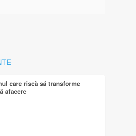
NTE
mul care riscă să transforme
lă afacere