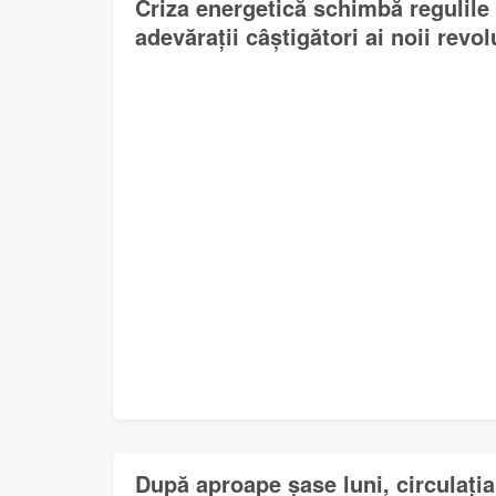
Criza energetică schimbă regulile 
adevărații câștigători ai noii revol
După aproape șase luni, circulați