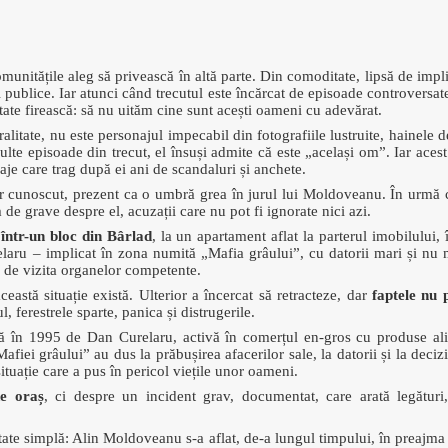
omunitățile aleg să privească în altă parte. Din comoditate, lipsă de impl
publice. Iar atunci când trecutul este încărcat de episoade controversate
tate firească: să nu uităm cine sunt acești oameni cu adevărat.
ralitate, nu este personajul impecabil din fotografiile lustruite, hainele 
multe episoade din trecut, el însuși admite că este „același om”. Iar aces
naje care trag după ei ani de scandaluri și anchete.
or cunoscut, prezent ca o umbră grea în jurul lui Moldoveanu. În urmă 
de grave despre el, acuzații care nu pot fi ignorate nici azi.
într-un bloc din Bârlad
, la un apartament aflat la parterul imobilului,
laru – implicat în zona numită „Mafia grâului”, cu datorii mari și nu m
 de vizita organelor competente.
eastă situație există. Ulterior a încercat să retracteze, dar
faptele nu 
l, ferestrele sparte, panica și distrugerile.
tă în 1995 de Dan Curelaru, activă în comerțul en-gros cu produse alim
 „Mafiei grâului” au dus la prăbușirea afacerilor sale, la datorii și la deci
tuație care a pus în pericol viețile unor oameni.
e oraș
, ci despre un incident grav, documentat, care arată legătur
itate simplă: Alin Moldoveanu s-a aflat, de-a lungul timpului, în preaj