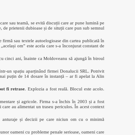
icare sau teamă, se evită discuții care ar pune lumină pe
, de prietenii dubioase și de situții care pun sub semnul
de firmă sau textele autoelogioase din cartea publicată în
t „același om” este acela care s-a înconjurat constant de
cu cinci ani, înainte ca Moldoveanu să ajungă în biroul
 într-un spațiu aparținând firmei Donalucii SRL. Potrivit
ai puțin de 14 dosare în instanță – ar fi apelat la Alin
pot fi retrase
. Explozia a fost reală. Blocul este acolo.
entare și agricole. Firma s-a închis în 2003 și a fost
zii care au alimentat un traseu periculos. În acest context
i, anturaje și decizii pe care niciun om cu o minimă
ma unor oameni cu probleme penale serioase, oameni care