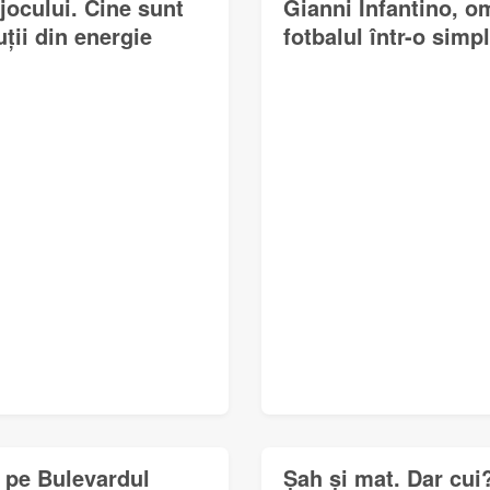
jocului. Cine sunt
Gianni Infantino, o
uții din energie
fotbalul într-o simp
a pe Bulevardul
Șah și mat. Dar cui