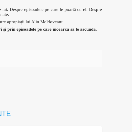
le lui. Despre episoadele pe care le poartă cu el. Despre
utate.
ntre apropiații lui Alin Moldoveanu.
ri și prin episoadele pe care încearcă să le ascundă
.
NTE