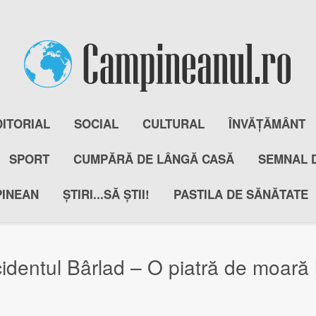
DITORIAL
SOCIAL
CULTURAL
ÎNVĂȚĂMÂNT
SPORT
CUMPĂRĂ DE LÂNGĂ CASĂ
SEMNAL 
PINEAN
ȘTIRI...SĂ ȘTII!
PASTILA DE SĂNĂTATE
tul Bârlad – O piatră de moară la 