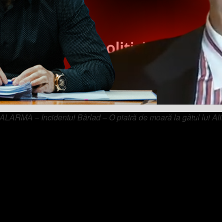
RMA – Incidentul Bârlad – O piatră de moară la gâtul lui A