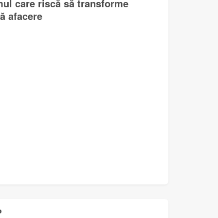
mul care riscă să transforme
lă afacere
?