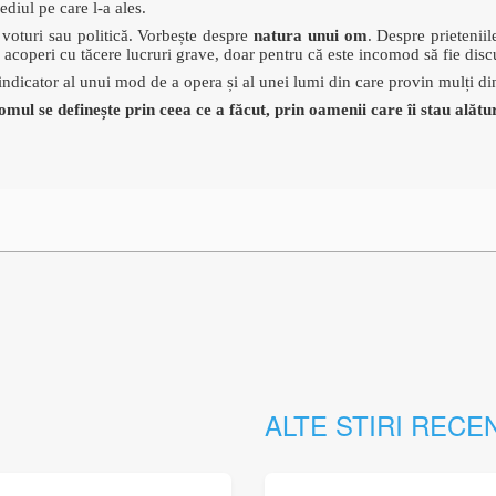
ediul pe care l-a ales.
 voturi sau politică. Vorbește despre
natura unui om
. Despre prietenii
 acoperi cu tăcere lucruri grave, doar pentru că este incomod să fie disc
indicator al unui mod de a opera și al unei lumi din care provin mulți di
omul se definește prin ceea ce a făcut, prin oamenii care îi stau alătu
ALTE STIRI RECE