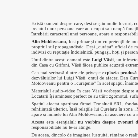
Există oameni despre care, deși se știu multe lucruri, c
trecutul unor persoane care au ocupat sau ocupă funcții 
întrebării caracterul unei persoane, apare o responsabili
Alin Moldoveanu
, fost primar și om cu pretenții de mo
propriul stil propagandistic. Deși „curățat” oficial de 
indivizi cu reputație îndoielnică, pungași, hoți și perso
Unul dintre acești oameni este
Luigi Văsii
, un infract
din Casa cu Grifoni, Văsii făcea publice acuzații extrem 
Cea mai serioasă dintre ele privește
explozia produsă 
dezvăluirilor lui Luigi Văsii, omul de afaceri Dan Cure
Moldoveanu pentru o „curățenie” în acel spațiu, înainte
Materialul audio-video în care Văsii vorbește despre ac
Locatarii își amintesc perfect ce au trăit: zgomotul, suflu
Spațiul afectat aparținea firmei Donalucii SRL, fonda
reînființată ulterior, însă relațiile lui Curelaru în zona
apare și numele lui Alin Moldoveanu, în asociere cu o si
Acesta este esențialul:
nu vorbim despre zvonuri d
responsabilitate nu le-ar atinge.
De aceea, dincolo de imaginea lustruită, rămâne o real